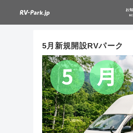
お
N
5月新規開設RVパーク