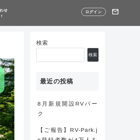
mail
わせ
ログイン
CT
検索
検索
最近の投稿
8月新規開設RVパー
ク
【ご報告】RV-Park.j