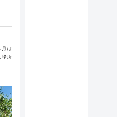
８月は
な場所