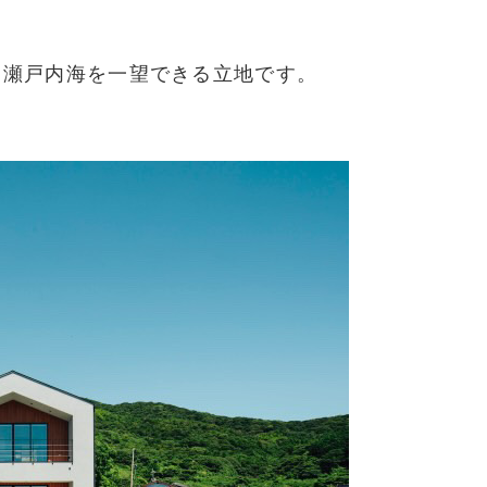
と瀬戸内海を一望できる立地です。
。