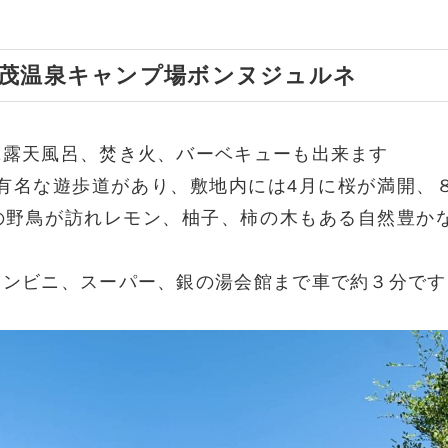
賀茂温泉キャンプ場ボンヌジュルネ
ニ露天風呂、焚き火、バーベキューも出来ます
で有名な遊歩道があり、敷地内には4月に桜が満開、
の野鳥が訪れレモン、柚子、柿の木もある自然豊か
コンビニ、スーパー、銀の湯会館まで車で約３分です