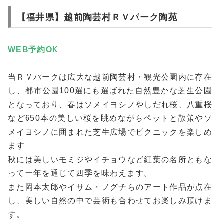
【福井県】越前陶芸村ＲＶパーク陶苑
WEB予約
OK
当ＲＶパークは広大な越前陶芸村・観光公園内に存在
し、都市公園100選にも選ばれた自然豊かな芝生公園
となっており、春はソメイヨシノやしだれ桜、八重桜
など650本の美しい桜を眺めながらペットと散策やソ
メイヨシノに囲まれた芝生広場でピクニックを楽しめ
ます
秋には美しいモミジやイチョウなど紅葉の名所ともな
って一年を通じて四季を味わえます。
また岡本太郎やイサム・ノグチらのアート作品が点在
し、美しい自然の中で芸術も合わせてお楽しみ頂けま
す。