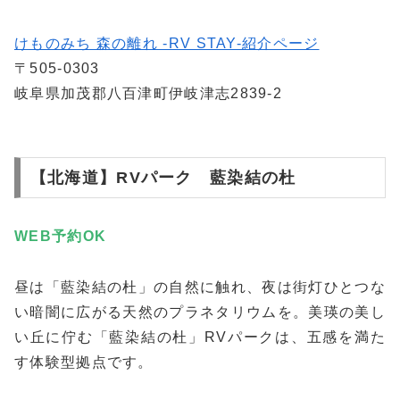
けものみち 森の離れ -RV STAY-紹介ページ
〒505-0303
岐阜県加茂郡八百津町伊岐津志2839-2
【北海道】RVパーク 藍染結の杜
WEB予約
OK
昼は「藍染結の杜」の自然に触れ、夜は街灯ひとつな
い暗闇に広がる天然のプラネタリウムを。美瑛の美し
い丘に佇む「藍染結の杜」RVパークは、五感を満た
す体験型拠点です。