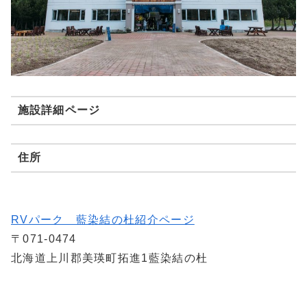
施設詳細ページ
住所
RVパーク 藍染結の杜紹介ページ
〒071-0474
北海道上川郡美瑛町拓進1藍染結の杜