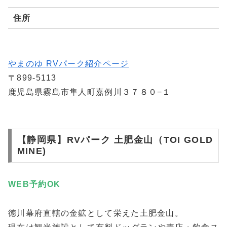
住所
やまのゆ RVパーク紹介ページ
〒899-5113
鹿児島県霧島市隼人町嘉例川３７８０−１
【静岡県】RVパーク 土肥金山（TOI GOLD
MINE)
WEB予約
OK
徳川幕府直轄の金鉱として栄えた土肥金山。