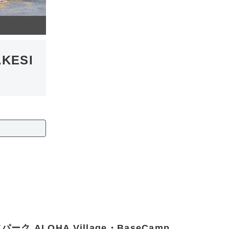
KESI
ーク ALOHA Village・BaseCamp