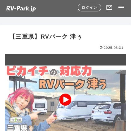
mail
menu
ログイン
【三重県】RVパーク 津ぅ
2025.03.31