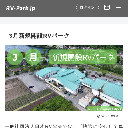
mail
menu
ログイン
3月新規開設RVパーク
2026.03.05
一般社団法人日本RV協会では、「快適に安心して車