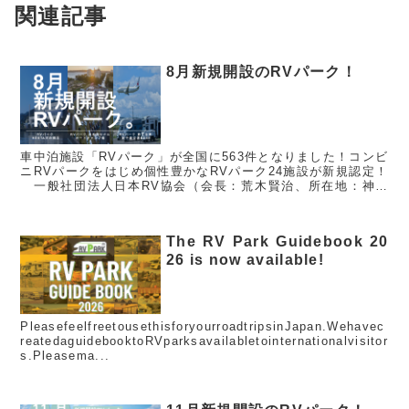
関連記事
8月新規開設のRVパーク！
車中泊施設「RVパーク」が全国に563件となりました！コンビ
ニRVパークをはじめ個性豊かなRVパーク24施設が新規認定！
一般社団法人日本RV協会（会長：荒木賢治、所在地：神奈
川県横浜市、略称：JRVA）では、「快適に安心して車中泊が
出来る...
The RV Park Guidebook 20
26 is now available!
PleasefeelfreetousethisforyourroadtripsinJapan.Wehavec
reatedaguidebooktoRVparksavailabletointernationalvisitor
s.Pleasema...