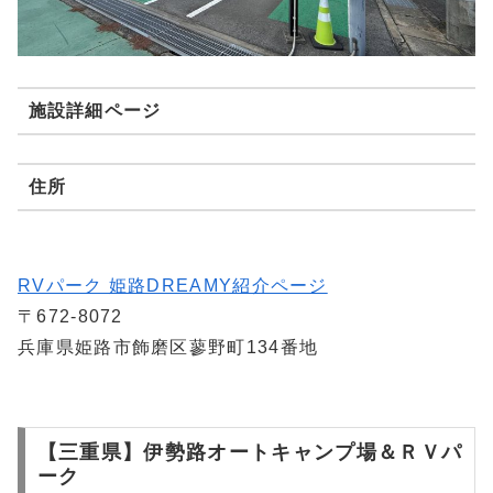
施設詳細ページ
住所
RVパーク 姫路DREAMY紹介ページ
〒672-8072
兵庫県姫路市飾磨区蓼野町134番地
【三重県】伊勢路オートキャンプ場＆ＲＶパ
ーク