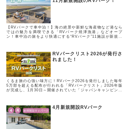
11月新規開設のRVパーク！
【RVパークで車中泊！】海の絶景や新鮮な海産物など港なら
ではの魅力を満喫できる「RVパーク焼津漁港」などオープ
ン！車中泊の旅をより快適にする“RVパーク”11施設が新規認
定！ 一般社団法人日本RV協会（会長：荒木賢治、所在地：
神奈川県横浜市...
RVパークリスト2026が発行さ
れました！
くるま旅の心強い味方に！RVパーク2026を発行しました毎年
5万部を超える配布が行われる「RVパークリスト」2026年版
が完成し、1月30日～開催されていた「ジャパンキャンピング
カーショー2026」より配布が開始されました。「RVパークリ
ス...
4月新規開設RVパーク