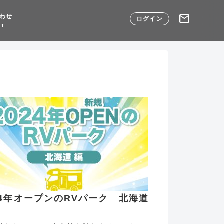
mail
わせ
ログイン
CT
24年オープンのRVパーク 北海道