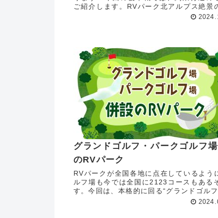
ご紹介します。RVパーク北アルプス絶景
りん館 ＠長野県上水内郡小川村1日1台
2024.
紅葉独り占めのRVパーク北アルプス絶
「林りん館（りんりんかん...
グランドゴルフ・パークゴルフ場
のRVパーク
RVパークが全国各地に点在しているよう
ルフ場も今では全国に2123コースもある
す。今回は、本格的に回る“グランドゴルフ
初心者も無理なく楽しめる“パークゴルフ”
2024.
されているRVパークを集めてみました。
クゴルフとは…...