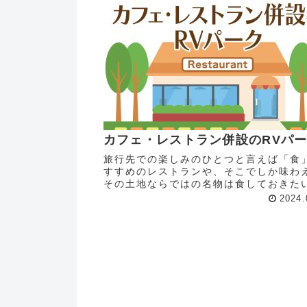
カフェ・レストラン併設のRVパ
旅行先での楽しみのひとつと言えば「食
すすめのレストランや、そこでしか味わ
その土地ならではの名物は食しておきた
ろですよね！わざわざお食事処を探さな
2024.
カフェやレストランが併設されていたら
も便利♪今回はそんなRVパーク...