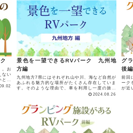
ーク
景色を一望できるRVパーク 九州地
グ
方編
後
」。お
えない
九州地方7県にはそれぞれ山や川、海など自然が
前回
いとこ
あふれる魅力的な場所がたくさん存在していま
ーク
くても
09.02
す。そのような理由で、車を利用し一度の旅に
が近
とって
複数の県を訪れる人も少なくありません。今回
ク 
2024.08.26
は、そんな九州の豊かな自然の景色を楽しめる
県北
スポットをご紹介します。由布...
年にリ