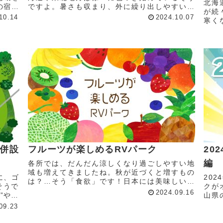
北海
の宿林
ですよ。暑さも収まり、外に繰り出しやすい気
が続
限定！
候になった今、紅葉を楽しめるオススメスポッ
10.14
2024.10.07
寒く
景の宿
トを紹介します！『IMORICAMPSITE』～いも
いる
りきゃんぷの森～ ...
前準
クし
併設
フルーツが楽しめるRVパーク
20
編
各所では、だんだん涼しくなり過ごしやすい地
域も増えてきましたね。秋が近づくと増すもの
に、ゴ
20
は？…そう「食欲」です！日本には美味しいも
そうで
クが
のがたくさんありますが、今回はフルーツにポ
2024.09.16
”や、
山県
イントを当てています。新鮮なフルーツから加
が併設
ショ
09.23
工品・スイーツまで…さぁ、食べ...
※パー
優 
ープン