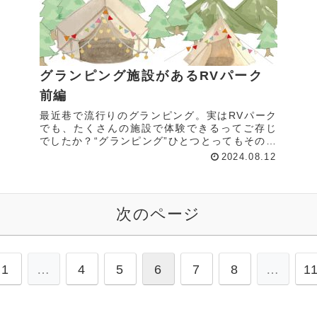
グランピング施設があるRVパーク
前編
最近巷で流行りのグランピング。実はRVパーク
でも、たくさんの施設で体験できるってご存じ
でしたか？“グランピング”ひとつとってもそのス
タイルは地域や施設によってさまざま。ぜひみ
2024.08.12
なさんの目的に合ったグランピングを見つけて
みてください。RVパーク...
次のページ
1
…
4
5
6
7
8
…
1