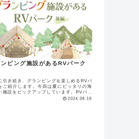
ランピング施設があるRVパーク
編
に引き続き、グランピングを楽しめるRVパ
をご紹介します。今回は夏にピッタリの海
い施設をピックアップしています。RVパー
グランピングヴィレッジIBARAKI ＠茨城
2024.08.19
茨城市露天風呂と海が魅力のRVパーク2020
ニューア...