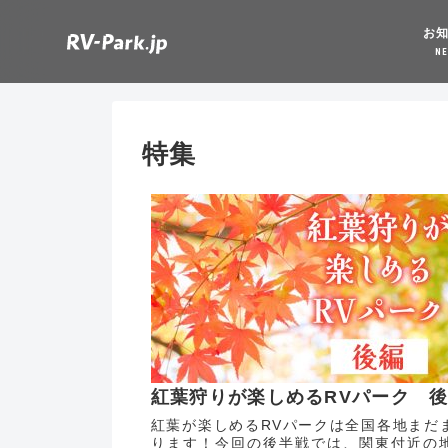
お
N
特集
紅葉狩りが楽しめるRVパーク 
紅葉が楽しめるRVパークは全国各地まだ
ります！今回の後半戦では、関東付近の