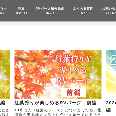
知らせ
特集
RVパーク紹介動画
よくある質問
お問い合
EWS
FEATURE
MOVIE
FAQ
CONTA
後編
紅葉狩りが楽しめるRVパーク 前編
20
編
まだあ
10月に入り紅葉のシーズンとなりましたね。北
地域を
海道や東北地方は徐々に色づき始めているそう