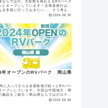
道ならではの、大自然を味わえるRVパーク
々とオープンしています！北海道旅行は、
なる冬前に行っておきたい…。そう考えて
方も多いのではないでしょうか。旅行の事
2024.09.30
備として、とっておきのスポットをチェッ
ておきましょう。RVパー...
24年オープンのRVパーク 岡山県
24年に入ってからも全国各地で続々とRVパー
オープンしています。今回は中国地方・岡
の施設をご紹介！岡山県ならではのロケー
ンと共にぜひ楽しんでください。RVパーク
2024.09.09
活(ゆうかつ) ＠岡山県備前市2024年4月オ
瀬戸内海...