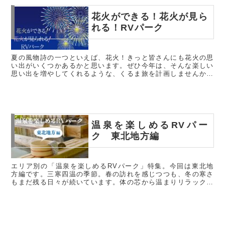
花火ができる！花火が見ら
れる！RVパーク
夏の風物詩の一つといえば、花火！きっと皆さんにも花火の思
い出がいくつかあるかと思います。ぜひ今年は、そんな楽しい
思い出を増やしてくれるような、くるま旅を計画しませんか？
今週は、「花火ができる！花火が見られる！RVパーク」とい
うテーマで3つ施...
温泉を楽しめるRVパー
ク 東北地方編
エリア別の「温泉を楽しめるRVパーク」特集。今回は東北地
方編です。三寒四温の季節。春の訪れを感じつつも、冬の寒さ
もまだ残る日々が続いています。体の芯から温まりリラックス
したいですね。さて、エリア別の「温泉を楽しめるRVパー
ク」特集。今回は東...