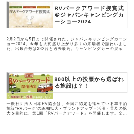
RVパークアワード授賞式
＠ジャパンキャンピングカ
ーショー2024
2月2日から5日まで開催された、ジャパンキャンピングカーシ
ョー2024。今年も大変盛り上がり多くの来場者で賑わいまし
た。出展台数は382台と過去最高。キャンピングカーの展示だ
けでなく、アウトドア用品・ペット用品の販売、トークショー
や子供たち...
800以上の投票から選ばれ
る施設は？！
一般社団法人日本RV協会は、全国に認定を進めている車中泊
施設“RVパーク”の認知拡大・ブランドアップ・活用・普及の拡
大を目的に、第1回「RVパークアワード」を開催します。全国
のRVパークの認知拡大・ブランドアップ・活用・普及の拡大
を目的に1...