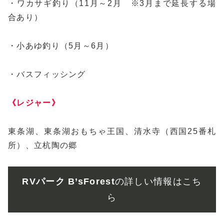
・ワカサギ釣り（11月～2月 ※3月まで延長する場
合あり）
・小あゆ釣り（5月～6月）
・バスフィッシング
《レジャー》
東条湖、東条湖おもちゃ王国、清水寺（西国25番札
所）、立杭陶の郷
RVパーク B’sForest
の詳しい情報はこち
ら