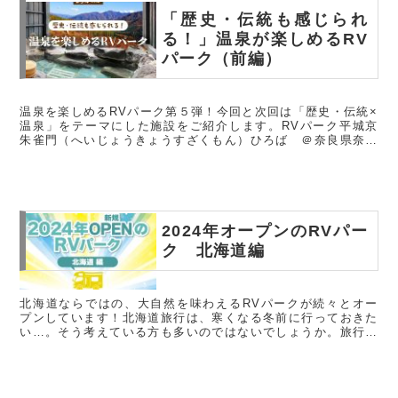
「歴史・伝統も感じられ
る！」温泉が楽しめるRV
パーク（前編）
温泉を楽しめるRVパーク第５弾！今回と次回は「歴史・伝統×
温泉」をテーマにした施設をご紹介します。RVパーク平城京
朱雀門（へいじょうきょうすざくもん）ひろば ＠奈良県奈良
市奈良市内の中心地！世界遺産の中にあるRVパーク世界遺産
「古都奈良の文...
2024年オープンのRVパー
ク 北海道編
北海道ならではの、大自然を味わえるRVパークが続々とオー
プンしています！北海道旅行は、寒くなる冬前に行っておきた
い…。そう考えている方も多いのではないでしょうか。旅行の
事前準備として、とっておきのスポットをチェックしておきま
しょう。RVパー...