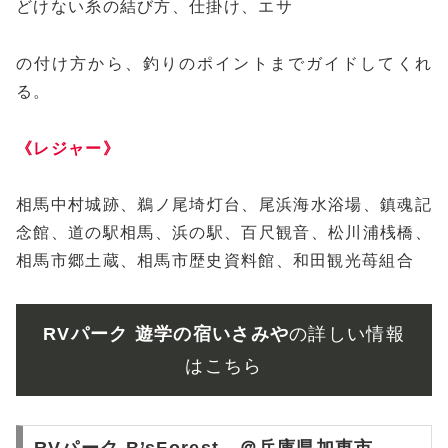
どけない糸の結び方、仕掛け、エサ
の付け方から、釣りのポイントまでガイドしてくれ
る。
《レジャー》
相馬中村城跡、鵜ノ尾埼灯台、尾浜海水浴場、鎮魂記
念館、道の駅相馬、浜の駅、百尺観音、松川浦桟橋、
相馬市郷土蔵、相馬市歴史資料館、和田観光苺組合
RVパーク 遊学の宿いさみや
の詳しい情報
はこちら
RVパーク B’sForest ＠兵庫県加東市