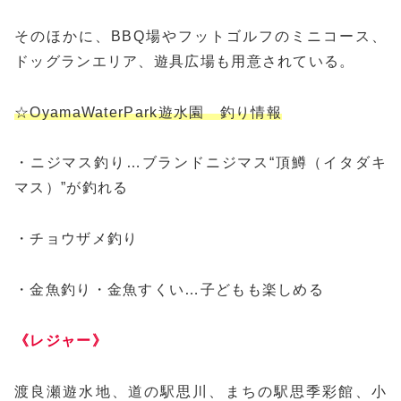
そのほかに、BBQ場やフットゴルフのミニコース、
ドッグランエリア、遊具広場も用意されている。
☆OyamaWaterPark遊水園 釣り情報
・ニジマス釣り…ブランドニジマス“頂鱒（イタダキ
マス）”が釣れる
・チョウザメ釣り
・金魚釣り・金魚すくい…子どもも楽しめる
《レジャー》
渡良瀬遊水地、道の駅思川、まちの駅思季彩館、小