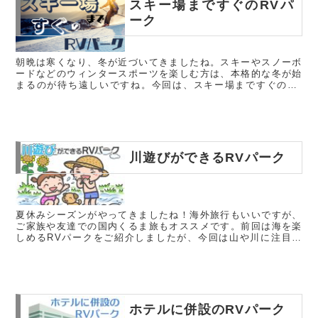
スキー場まですぐのRVパ
ーク
朝晩は寒くなり、冬が近づいてきましたね。スキーやスノーボ
ードなどのウィンタースポーツを楽しむ方は、本格的な冬が始
まるのが待ち遠しいですね。今回は、スキー場まですぐのRV
パークを３つご紹介します。冬の計画の参考にしてみてくださ
い。磐梯山・絶景...
川遊びができるRVパーク
夏休みシーズンがやってきましたね！海外旅行もいいですが、
ご家族や友達での国内くるま旅もオススメです。前回は海を楽
しめるRVパークをご紹介しましたが、今回は山や川に注目し
てみました。RVパークAnnex道志 ＠山梨県南都留郡道志村
緑と自然を楽...
ホテルに併設のRVパーク