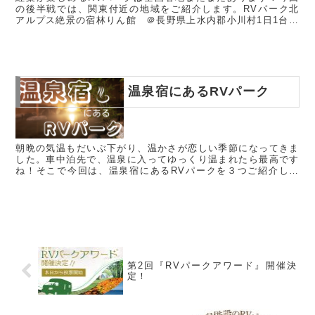
の後半戦では、関東付近の地域をご紹介します。RVパーク北
アルプス絶景の宿林りん館 ＠長野県上水内郡小川村1日1台限
定！紅葉独り占めのRVパーク北アルプス絶景の宿「林りん館
（りんりんかん...
温泉宿にあるRVパーク
朝晩の気温もだいぶ下がり、温かさが恋しい季節になってきま
した。車中泊先で、温泉に入ってゆっくり温まれたら最高です
ね！そこで今回は、温泉宿にあるRVパークを３つご紹介しま
す。555幸乃湯 ＠栃木県那須塩原市源泉かけ流しの温泉と自
然が楽しめる那...
第2回『RVパークアワード』開催決
定！