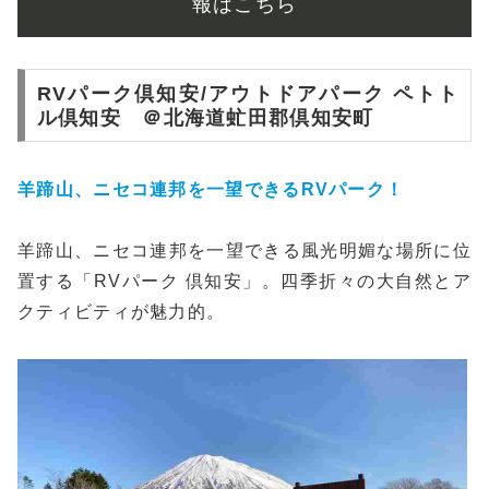
報はこちら
RVパーク倶知安/アウトドアパーク ペトト
ル倶知安 ＠北海道虻田郡倶知安町
羊蹄山、ニセコ連邦を一望できるRVパーク！
羊蹄山、ニセコ連邦を一望できる風光明媚な場所に位
置する「RVパーク 倶知安」。四季折々の大自然とア
クティビティが魅力的。