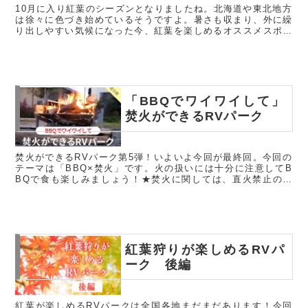
10月に入り紅葉のシーズンとなりましたね。北海道や東北地方
は徐々に色づき始めているそうですよ。暑さも収まり、外に繰
り出しやすい気候になった今、紅葉を楽しめるオススメスポッ
トを紹介します！『IMORICAMPSITE』～いもりきゃんぷの
森～ ...
「BBQでワイワイして」
焚火ができるRVパーク
焚火ができるRVパーク第5弾！いよいよ今回が最終回。今回の
テーマは「BBQ×焚火」です。火の扱いには十分に注意してB
BQで食も楽しみましょう！★焚火に関しては、直火禁止の個
所が多く、焚火台や焚火シートの使用がメインとなっていま
す。お出かけの...
紅葉狩りが楽しめるRVパ
ーク 後編
紅葉が楽しめるRVパークは全国各地まだまだあります！今回